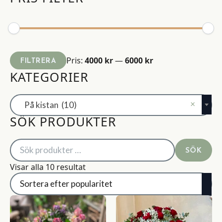
Min
Max
Pris:
4000 kr
—
6000 kr
FILTRERA
pris
pris
KATEGORIER
×
På kistan (10)
SÖK PRODUKTER
Sök
SÖK
efter:
Sortera
Visar alla 10 resultat
efter
popularitet