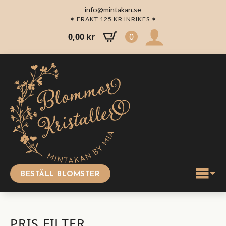
info@mintakan.se
✶ FRAKT 125 KR INRIKES ✶
0,00
kr
0
BESTÄLL BLOMSTER
PRIS FILTER