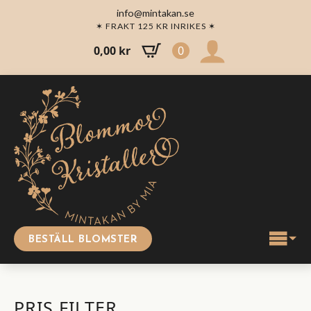
info@mintakan.se
✶ FRAKT 125 KR INRIKES ✶
0,00
kr
0
BESTÄLL BLOMSTER
PRIS FILTER