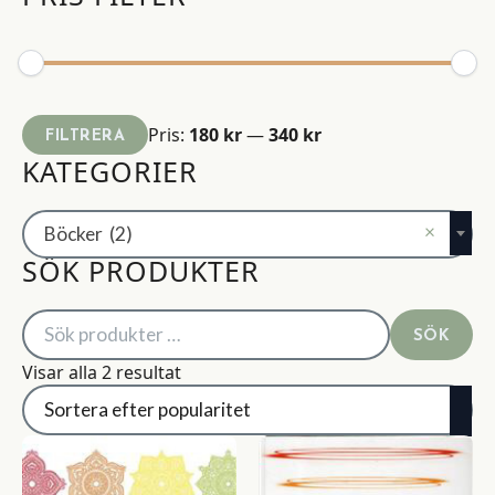
Min
Max
Pris:
180 kr
—
340 kr
FILTRERA
pris
pris
KATEGORIER
×
Böcker (2)
SÖK PRODUKTER
Sök
SÖK
efter:
Sortera
Visar alla 2 resultat
efter
popularitet