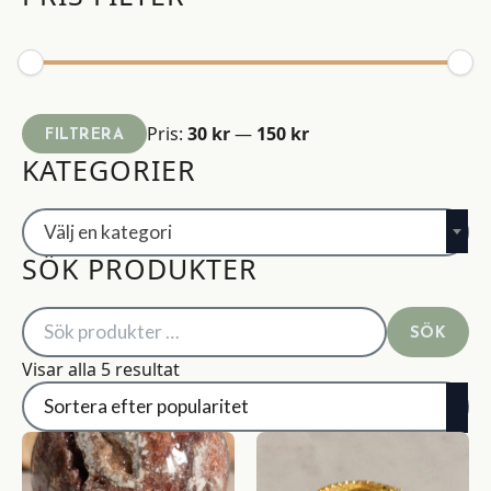
Min
Max
Pris:
30 kr
—
150 kr
FILTRERA
pris
pris
KATEGORIER
Välj en kategori
SÖK PRODUKTER
Sök
SÖK
efter:
Sortera
Visar alla 5 resultat
efter
popularitet