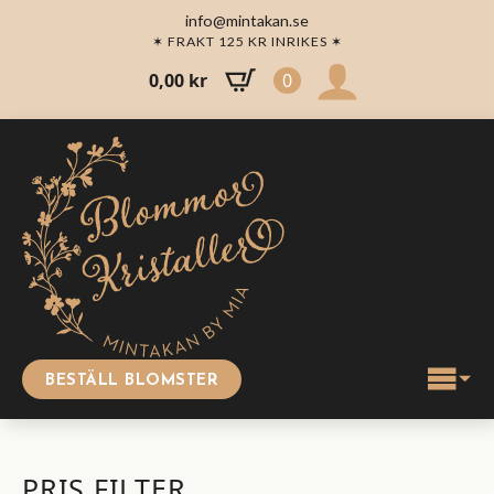
info@mintakan.se
✶ FRAKT 125 KR INRIKES ✶
0,00
kr
0
BESTÄLL BLOMSTER
PRIS FILTER