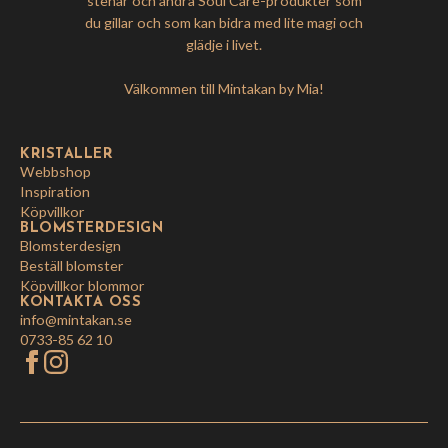
stenar och andra Soul Care-produkter som
du gillar och som kan bidra med lite magi och
glädje i livet.
Välkommen till Mintakan by Mia!
KRISTALLER
Webbshop
Inspiration
Köpvillkor
BLOMSTERDESIGN
Blomsterdesign
Beställ blomster
Köpvillkor blommor
KONTAKTA OSS
info@mintakan.se
0733-85 62 10