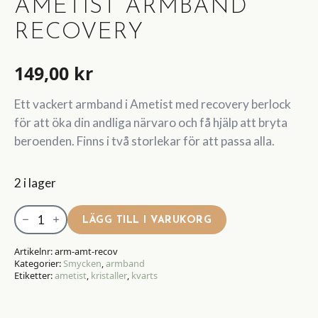
AMETIST ARMBAND
RECOVERY
149,00
kr
Ett vackert armband i Ametist med recovery berlock
för att öka din andliga närvaro och få hjälp att bryta
beroenden. Finns i två storlekar för att passa alla.
2 i lager
Ametist
LÄGG TILL I VARUKORG
Armband
Recovery
Artikelnr:
arm-amt-recov
Kategorier:
Smycken
,
armband
mängd
Etiketter:
ametist
,
kristaller
,
kvarts