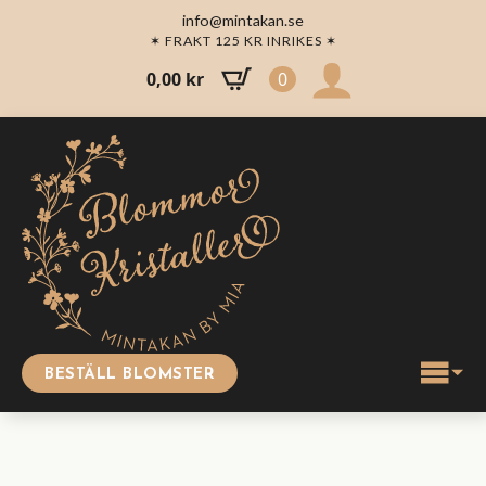
info@mintakan.se
✶ FRAKT 125 KR INRIKES ✶
0,00
kr
0
BESTÄLL BLOMSTER