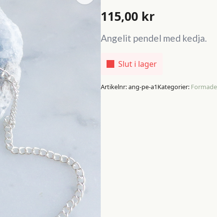
115,00
kr
Angelit pendel med kedja.
Slut i lager
Artikelnr:
ang-pe-a1
Kategorier:
Formade k