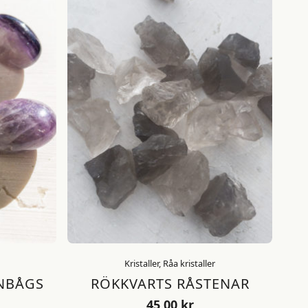
Kristaller, Råa kristaller
GNBÅGS
RÖKKVARTS RÅSTENAR
45,00
kr