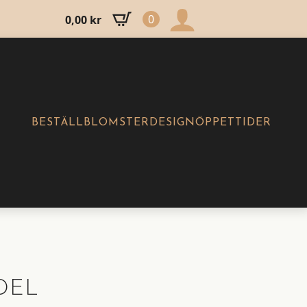
0
0,00
kr
BESTÄLL
BLOMSTERDESIGN
ÖPPETTIDER
DEL