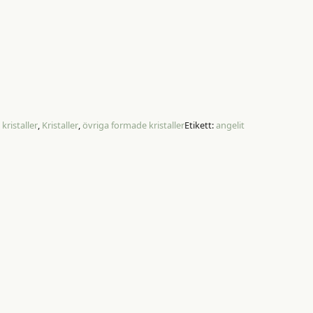
ristaller
,
Kristaller
,
övriga formade kristaller
Etikett:
angelit