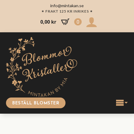
info@mintakan.se
✶ FRAKT 125 KR INRIKES ✶
0,00
kr
0
BESTÄLL BLOMSTER