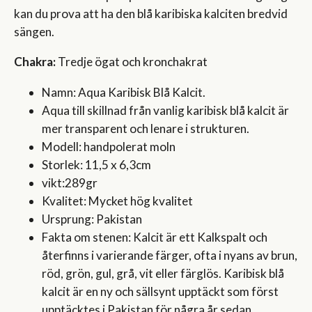
kan du prova att ha den blå karibiska kalciten bredvid
sängen.
Chakra:
Tredje ögat och kronchakrat
Namn: Aqua Karibisk Blå Kalcit.
Aqua till skillnad från vanlig karibisk blå kalcit är
mer transparent och lenare i strukturen.
Modell: handpolerat moln
Storlek: 11,5 x 6,3cm
vikt:289gr
Kvalitet: Mycket hög kvalitet
Ursprung: Pakistan
Fakta om stenen: Kalcit är ett Kalkspalt och
återfinns i varierande färger, ofta i nyans av brun,
röd, grön, gul, grå, vit eller färglös. Karibisk blå
kalcit är en ny och sällsynt upptäckt som först
upptäcktes i Pakistan för några år sedan.