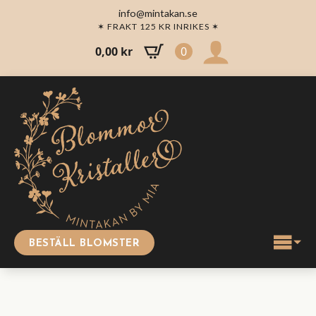
info@mintakan.se
✶ FRAKT 125 KR INRIKES ✶
0,00
kr
0
BESTÄLL BLOMSTER