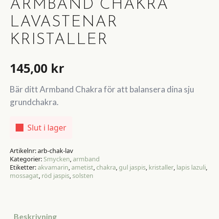
ARMBAND CHAKRA
LAVASTENAR
KRISTALLER
145,00
kr
Bär ditt Armband Chakra för att balansera dina sju
grundchakra.
Slut i lager
Artikelnr:
arb-chak-lav
Kategorier:
Smycken
,
armband
Etiketter:
akvamarin
,
ametist
,
chakra
,
gul jaspis
,
kristaller
,
lapis lazuli
,
mossagat
,
röd jaspis
,
solsten
Beskrivning