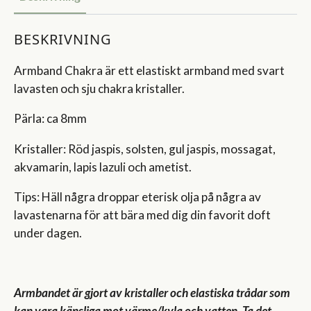
BESKRIVNING
Armband Chakra är ett elastiskt armband med svart
lavasten och sju chakra kristaller.
Pärla: ca 8mm
Kristaller: Röd jaspis, solsten, gul jaspis, mossagat,
akvamarin, lapis lazuli och ametist.
Tips: Häll några droppar eterisk olja på några av
lavastenarna för att bära med dig din favorit doft
under dagen.
Armbandet är gjort av kristaller och elastiska trådar som
kan vara känsliga mot värme/kyla och vatten. Ta det