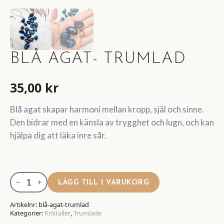
BLÅ AGAT- TRUMLAD
35,00
kr
Blå agat skapar harmoni mellan kropp, själ och sinne.
Den bidrar med en känsla av trygghet och lugn, och kan
hjälpa dig att läka inre sår.
Blå
LÄGG TILL I VARUKORG
Agat-
Trumlad
Artikelnr:
blå-agat-trumlad
Kategorier:
Kristaller
,
Trumlade
mängd