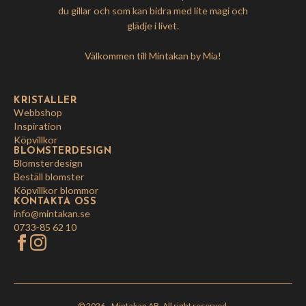
du gillar och som kan bidra med lite magi och
glädje i livet.
Välkommen till Mintakan by Mia!
KRISTALLER
Webbshop
Inspiration
Köpvillkor
BLOMSTERDESIGN
Blomsterdesign
Beställ blomster
Köpvillkor blommor
KONTAKTA OSS
info@mintakan.se
0733-85 62 10
© 2026
– Mintakan AB. All right reserved.