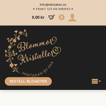
info@mintakan.se
✶ FRAKT 125 KR INRIKES ✶
0,00
kr
0
BESTÄLL BLOMSTER