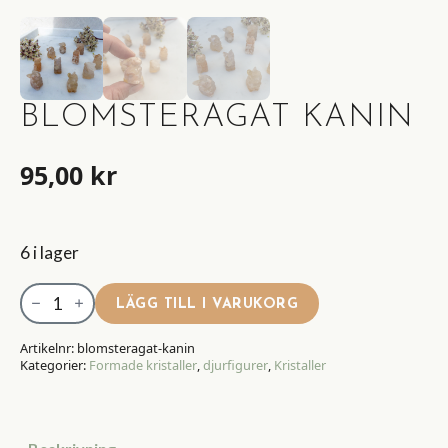
BLOMSTERAGAT KANIN
95,00
kr
6 i lager
Blomsteragat
LÄGG TILL I VARUKORG
Kanin
mängd
Artikelnr:
blomsteragat-kanin
Kategorier:
Formade kristaller
,
djurfigurer
,
Kristaller