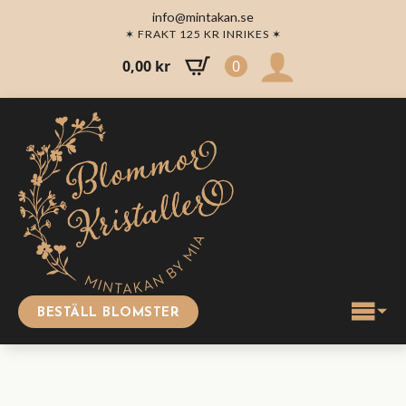
info@mintakan.se
✶ FRAKT 125 KR INRIKES ✶
0,00
kr
0
BESTÄLL BLOMSTER