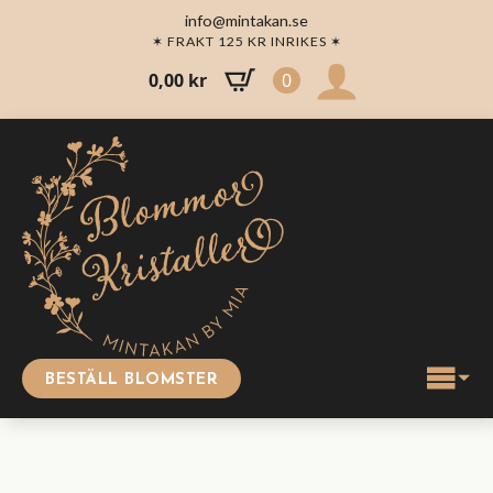
info@mintakan.se
✶ FRAKT 125 KR INRIKES ✶
0,00
kr
0
BESTÄLL BLOMSTER