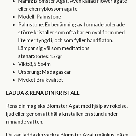
Namn: Blomster Agat. Även kallad Flower agate
eller cherryblossom agate.
Modell: Palmstone
Palmstone: En benämning av formade polerade
större kristaller som ofta har en oval form med
lite mer tyngd i, och som fyller handflatan.
Lämpar sig väl som meditations
stenar
Storlek:157gr
Vikt:8,5,5x4m
Ursprung: Madagaskar
Mycket Bra kvalitet
LADDA & RENA DIN KRISTALL
Rena din magiska Blomster Agat med hjälp av rökelse,
ljud eller genom att hålla kristallen en stund under
rinnande vatten.
Du kan ladda din vackra Blomster Agat i månljus, på en