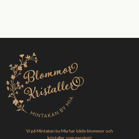
Vi på Mintakan by Mia har både blommor och
kristaller som passion!