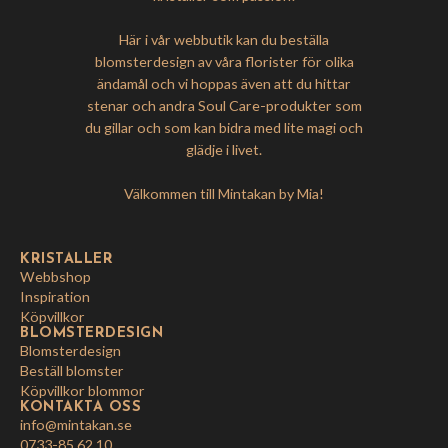
Här i vår webbutik kan du beställa
blomsterdesign av våra florister för olika
ändamål och vi hoppas även att du hittar
stenar och andra Soul Care-produkter som
du gillar och som kan bidra med lite magi och
glädje i livet.
Välkommen till Mintakan by Mia!
KRISTALLER
Webbshop
Inspiration
Köpvillkor
BLOMSTERDESIGN
Blomsterdesign
Beställ blomster
Köpvillkor blommor
KONTAKTA OSS
info@mintakan.se
0733-85 62 10