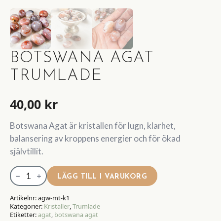
BOTSWANA AGAT
TRUMLADE
40,00
kr
Botswana Agat är kristallen för lugn, klarhet,
balansering av kroppens energier och för ökad
självtillit.
Botswana
LÄGG TILL I VARUKORG
Agat
Trumlade
Artikelnr:
agw-mt-k1
Kategorier:
Kristaller
,
Trumlade
mängd
Etiketter:
agat
,
botswana agat