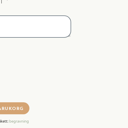
T
*
VARUKORG
ikett:
begravning