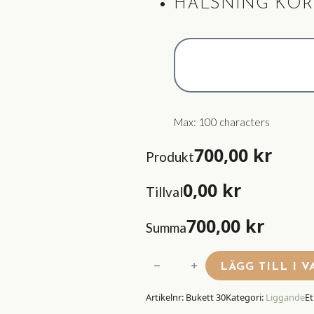
HÄLSNING KOR
Max: 100 characters
700,00
kr
Produkt
0,00
kr
Tillval
700,00
kr
Summa
Bukett
LÄGG TILL I 
30
Artikelnr:
Bukett 30
Kategori:
Liggande
Et
mängd