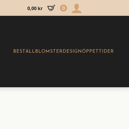
0
0,00
kr
BESTÄLL
BLOMSTERDESIGN
ÖPPETTIDER