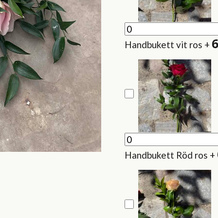
Handbukett vit ros
+
Handbukett Röd ros
+