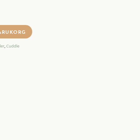
VARUKORG
ler
,
Cuddle