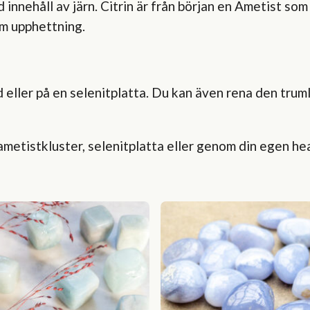
d innehåll av järn. Citrin är från början en Ametist so
om upphettning.
jud eller på en selenitplatta. Du kan även rena den tru
 ametistkluster, selenitplatta eller genom din egen he