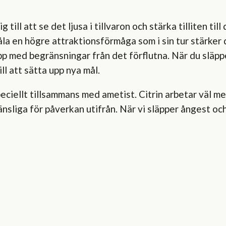
 till att se det ljusa i tillvaron och stärka tilliten til
åla en högre attraktionsförmåga som i sin tur stärker
pp med begränsningar från det förflutna. När du släppe
ll att sätta upp nya mål.
speciellt tillsammans med ametist. Citrin arbetar väl 
känsliga för påverkan utifrån. När vi släpper ångest oc