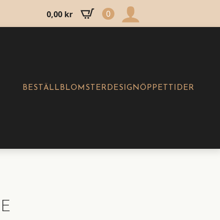
0
0,00
kr
BESTÄLL
BLOMSTERDESIGN
ÖPPETTIDER
LE