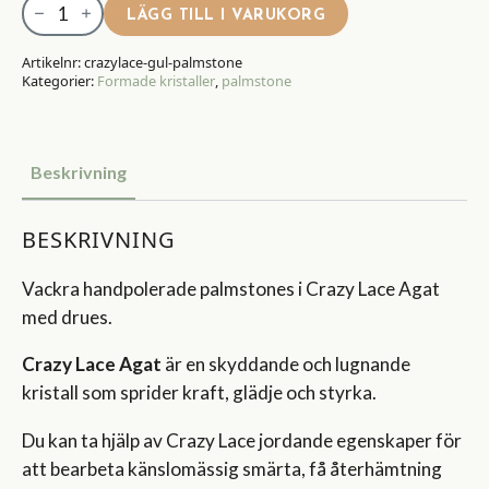
Crazy
LÄGG TILL I VARUKORG
Lace
Agat-
Artikelnr:
crazylace-gul-palmstone
Kategorier:
Formade kristaller
,
palmstone
Palmstone
mängd
Beskrivning
BESKRIVNING
Vackra handpolerade palmstones i Crazy Lace Agat
med drues.
Crazy Lace Agat
är en skyddande och lugnande
kristall som sprider kraft, glädje och styrka.
Du kan ta hjälp av Crazy Lace jordande egenskaper för
att bearbeta känslomässig smärta, få återhämtning