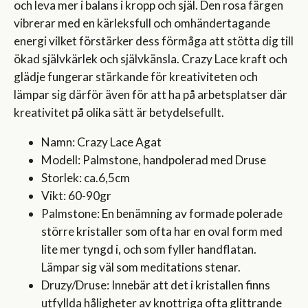
och leva mer i balans i kropp och själ. Den rosa färgen
vibrerar med en kärleksfull och omhändertagande
energi vilket förstärker dess förmåga att stötta dig till
ökad självkärlek och självkänsla. Crazy Lace kraft och
glädje fungerar stärkande för kreativiteten och
lämpar sig därför även för att ha på arbetsplatser där
kreativitet på olika sätt är betydelsefullt.
Namn: Crazy Lace Agat
Modell: Palmstone, handpolerad med Druse
Storlek: ca.6,5cm
Vikt: 60-90gr
Palmstone: En benämning av formade polerade
större kristaller som ofta har en oval form med
lite mer tyngd i, och som fyller handflatan.
Lämpar sig väl som meditations stenar.
Druzy/Druse: Innebär att det i kristallen finns
utfyllda håligheter av knottriga ofta glittrande