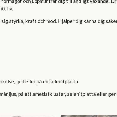
na förmågor och uppmuntrar dig till andligt växande. 
tt liv.
 sig styrka, kraft och mod. Hjälper dig känna dig säker
kelse, ljud eller på en selenitplatta.
månljus, på ett ametistkluster, selenitplatta eller g