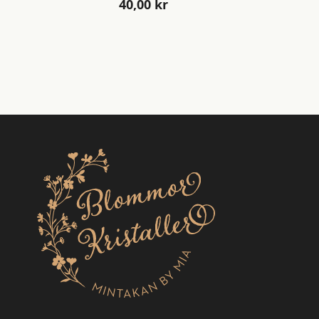
40,00
kr