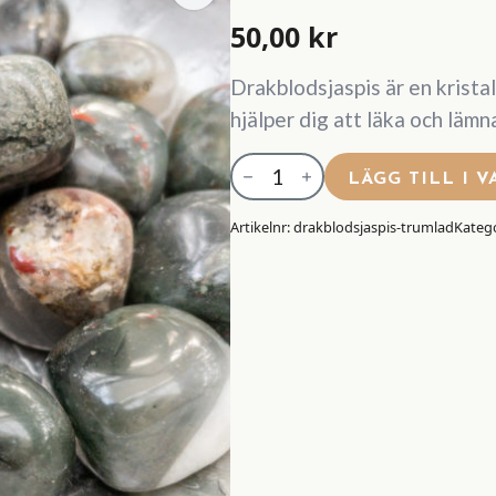
50,00
kr
Drakblodsjaspis är en kristal
hjälper dig att läka och lämn
Drakblodsjaspis
LÄGG TILL I 
Trumlad
Artikelnr:
drakblodsjaspis-trumlad
Katego
mängd