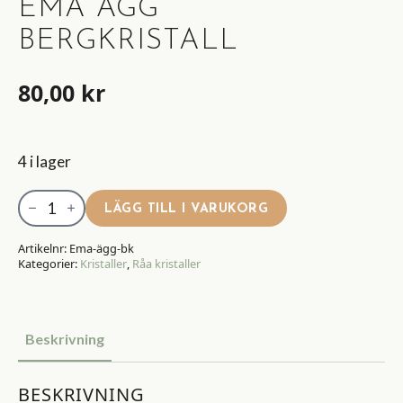
EMA ÄGG
BERGKRISTALL
80,00
kr
4 i lager
Ema
LÄGG TILL I VARUKORG
Ägg
Bergkristall
Artikelnr:
Ema-ägg-bk
Kategorier:
Kristaller
,
Råa kristaller
mängd
Beskrivning
BESKRIVNING