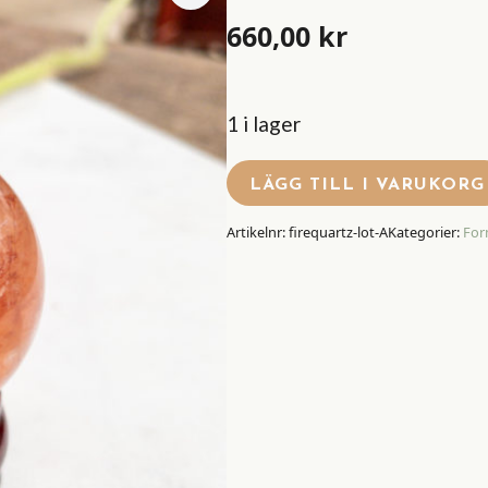
660,00
kr
1 i lager
LÄGG TILL I VARUKORG
Artikelnr:
firequartz-lot-A
Kategorier:
For