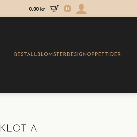
0
0,00
kr
BESTÄLL
BLOMSTERDESIGN
ÖPPETTIDER
 KLOT A