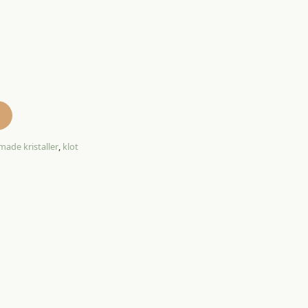
made kristaller
,
klot