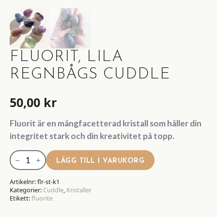
FLUORIT, LILA
REGNBÅGS CUDDLE
50,00
kr
Fluorit är en
mångfacetterad kristall som håller din
integritet stark och din kreativitet på topp.
Fluorit,
LÄGG TILL I VARUKORG
Lila
Regnbågs
Artikelnr:
flr-st-k1
Kategorier:
Cuddle
,
Kristaller
cuddle
Etikett:
fluorite
mängd