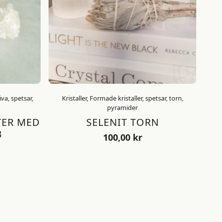
iva, spetsar,
Kristaller, Formade kristaller, spetsar, torn,
pyramider
TER MED
SELENIT TORN
3
100,00
kr