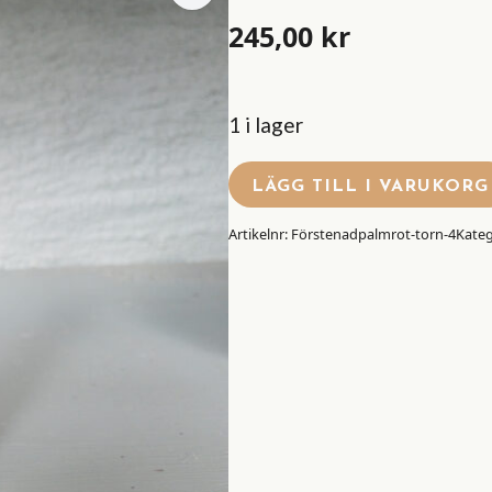
245,00
kr
1 i lager
LÄGG TILL I VARUKORG
Artikelnr:
Förstenadpalmrot-torn-4
Kateg