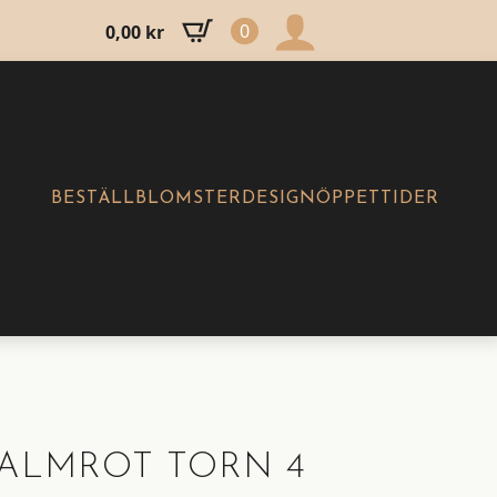
0
0,00
kr
BESTÄLL
BLOMSTERDESIGN
ÖPPETTIDER
ALMROT TORN 4