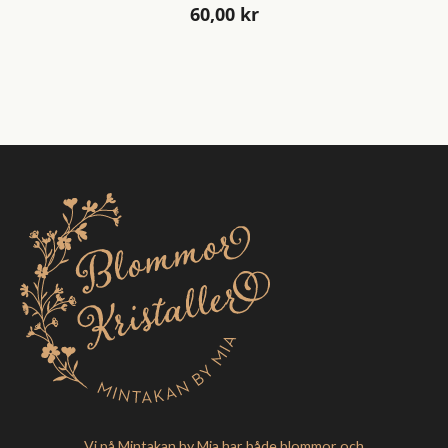
60,00
kr
Vi på Mintakan by Mia har både blommor och