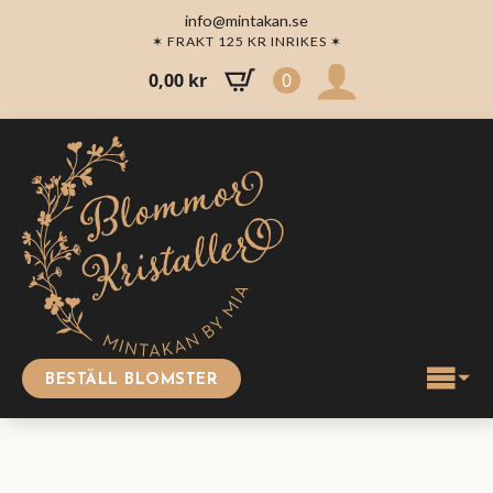
info@mintakan.se
✶ FRAKT 125 KR INRIKES ✶
0,00
kr
0
BESTÄLL BLOMSTER