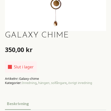
GALAXY CHIME
350,00
kr
Slut i lager
Artikelnr:
Galaxy-chime
Kategorier:
Inredning
,
hängen, solfångare
,
övrigt inredning
Beskrivning