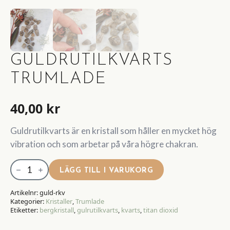
GULDRUTILKVARTS
TRUMLADE
40,00
kr
Guldrutilkvarts är en kristall som håller en mycket hög
vibration och som arbetar på våra högre chakran.
Guldrutilkvarts
LÄGG TILL I VARUKORG
Trumlade
mängd
Artikelnr:
guld-rkv
Kategorier:
Kristaller
,
Trumlade
Etiketter:
bergkristall
,
gulrutilkvarts
,
kvarts
,
titan dioxid