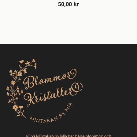
50,00
kr
Vi på Mintakan by Mia har både blommor och