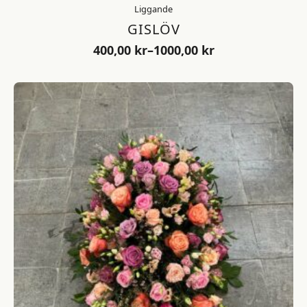
Liggande
GISLÖV
400,00
kr
–
1000,00
kr
Prisintervall:
400,00 kr
till
1000,00 kr