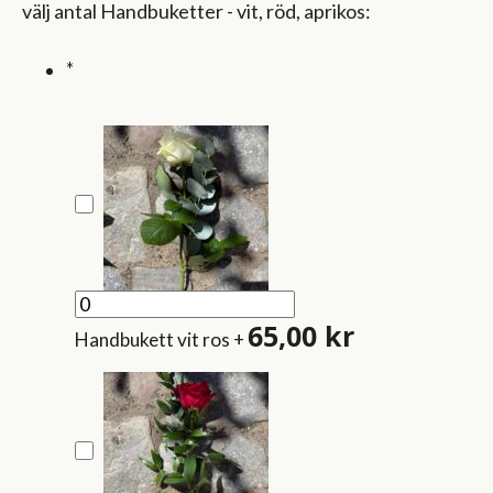
välj antal Handbuketter - vit, röd, aprikos:
*
65,00
kr
Handbukett vit ros
+