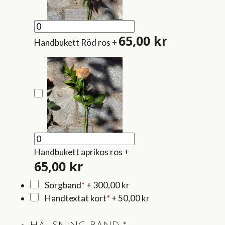
65,00
kr
Handbukett Röd ros
+
Handbukett aprikos ros
+
65,00
kr
Sorgband
*
+
300,00 kr
Handtextat kort
*
+
50,00 kr