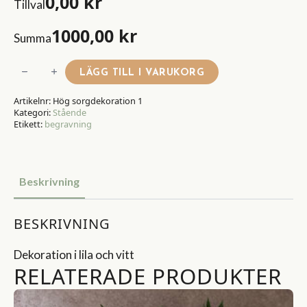
0,00
kr
Tillval
1000,00
kr
Summa
Hög
LÄGG TILL I VARUKORG
sorgdekoration
Artikelnr:
Hög sorgdekoration 1
1
Kategori:
Stående
mängd
Etikett:
begravning
Beskrivning
BESKRIVNING
Dekoration i lila och vitt
RELATERADE PRODUKTER