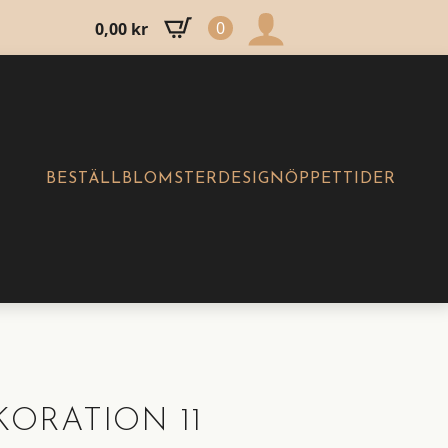
0
0,00
kr
BESTÄLL
BLOMSTERDESIGN
ÖPPETTIDER
ORATION 11