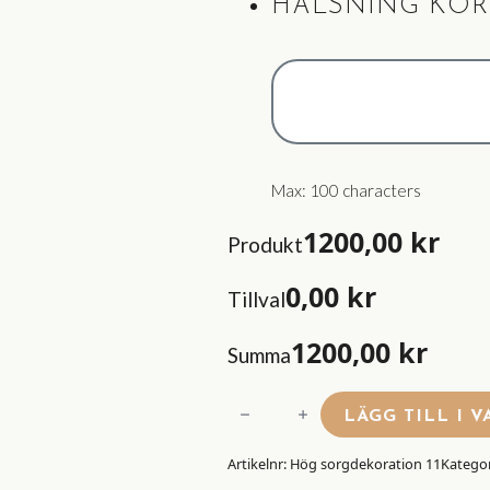
HÄLSNING KOR
Max: 100 characters
1200,00
kr
Produkt
0,00
kr
Tillval
1200,00
kr
Summa
Hög
LÄGG TILL I 
sorgdekoration
Artikelnr:
Hög sorgdekoration 11
Kategor
11