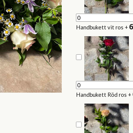
Handbukett vit ros
+
Handbukett Röd ros
+