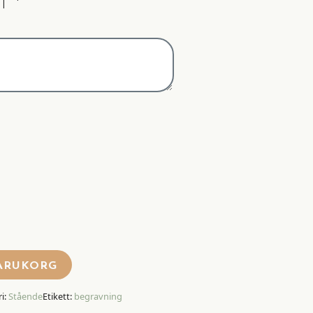
T
*
VARUKORG
i:
Stående
Etikett:
begravning