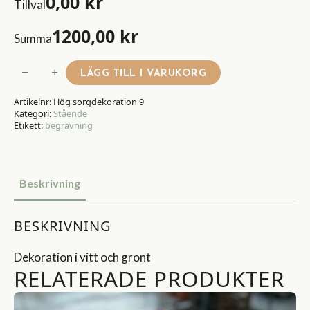
0,00
kr
Tillval
1200,00
kr
Summa
Hög
LÄGG TILL I VARUKORG
sorgdekoration
Artikelnr:
Hög sorgdekoration 9
9
Kategori:
Stående
mängd
Etikett:
begravning
Beskrivning
BESKRIVNING
Dekoration i vitt och gront
RELATERADE PRODUKTER