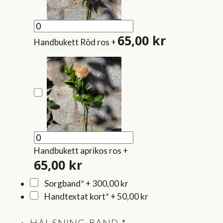
65,00
kr
Handbukett Röd ros
+
Handbukett aprikos ros
+
65,00
kr
Sorgband
*
+
300,00 kr
Handtextat kort
*
+
50,00 kr