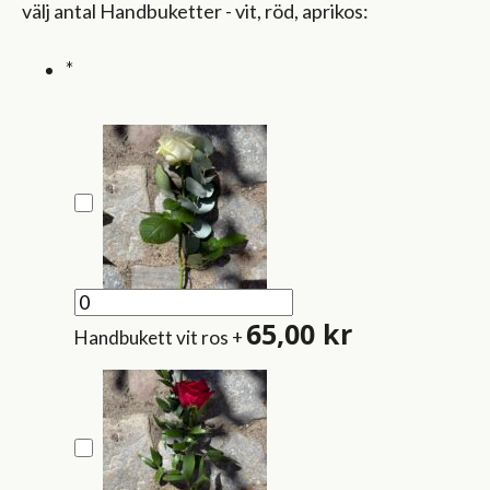
välj antal Handbuketter - vit, röd, aprikos:
*
65,00
kr
Handbukett vit ros
+