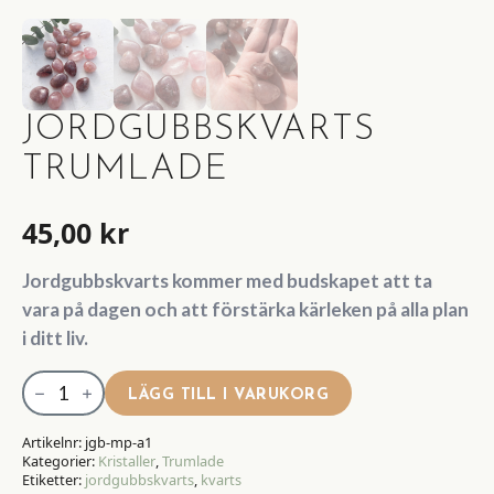
JORDGUBBSKVARTS
TRUMLADE
45,00
kr
Jordgubbskvarts kommer med budskapet att ta
vara på dagen och att förstärka kärleken på alla plan
i ditt liv.
Jordgubbskvarts
LÄGG TILL I VARUKORG
Trumlade
mängd
Artikelnr:
jgb-mp-a1
Kategorier:
Kristaller
,
Trumlade
Etiketter:
jordgubbskvarts
,
kvarts