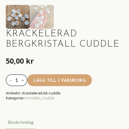
KRACKELERAD
BERGKRISTALL CUDDLE
50,00
kr
Krackelerad
LÄGG TILL I VARUKORG
bergkristall
cuddle
Artikelnr:
Krackelerad-bk-cuddle
Kategorier:
Kristaller
,
Cuddle
mängd
Beskrivning