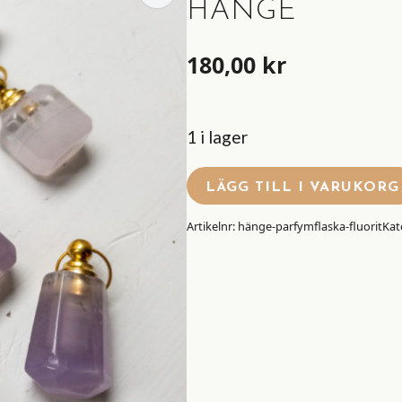
HÄNGE
180,00
kr
1 i lager
LÄGG TILL I VARUKORG
Artikelnr:
hänge-parfymflaska-fluorit
Kat