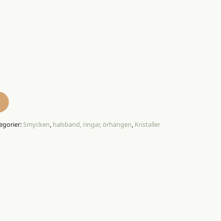
egorier:
Smycken
,
halsband, ringar, örhängen
,
Kristaller