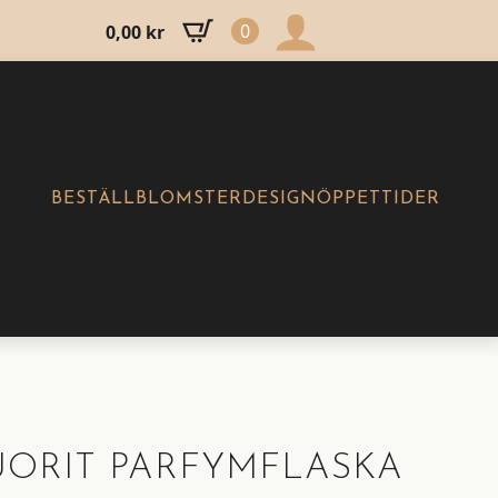
0
0,00
kr
BESTÄLL
BLOMSTERDESIGN
ÖPPETTIDER
ORIT PARFYMFLASKA