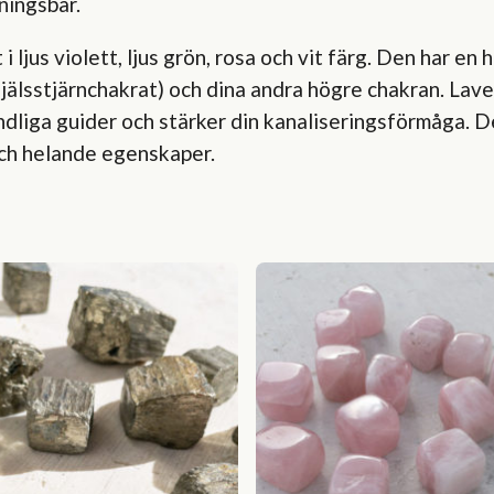
ningsbar.
 i ljus violett, ljus grön, rosa och vit färg. Den har en
jälsstjärnchakrat) och dina andra högre chakran. Lavend
ndliga guider och stärker din kanaliseringsförmåga. D
och helande egenskaper.