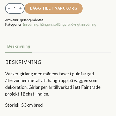
Girlang
LÄGG TILL I VARUKORG
Månfas
mängd
Artikelnr:
girlang-månfas
Kategorier:
Inredning
,
hängen, solfångare
,
övrigt inredning
Beskrivning
BESKRIVNING
Vacker girlang med månens faser i guldfärgad
återvunnen metall att hänga upp på väggen som
dekoration. Girlangen är tillverkad i ett Fair trade
projekt i Behat, Indien.
Storlek: 53 cm bred