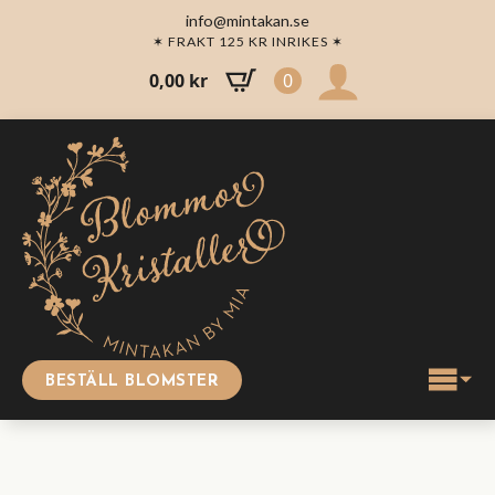
info@mintakan.se
✶ FRAKT 125 KR INRIKES ✶
0,00
kr
0
BESTÄLL BLOMSTER