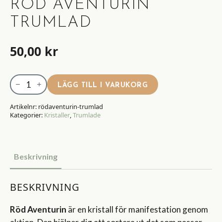
RÖD AVENTURIN
TRUMLAD
50,00
kr
Röd
LÄGG TILL I VARUKORG
Aventurin
Trumlad
Artikelnr:
rödaventurin-trumlad
Kategorier:
Kristaller
,
Trumlade
mängd
Beskrivning
BESKRIVNING
Röd Aventurin
är en kristall för manifestation genom