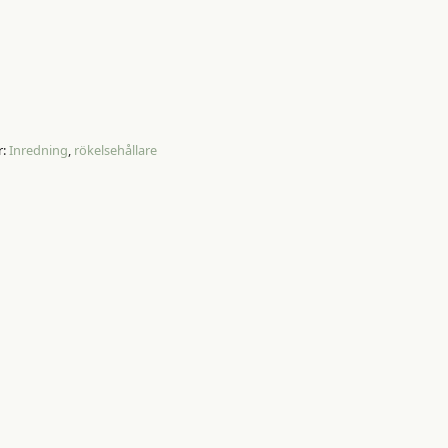
r:
Inredning
,
rökelsehållare