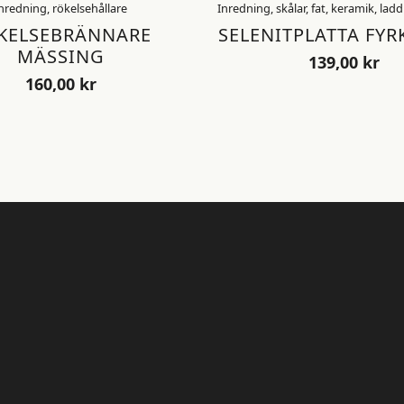
nredning, rökelsehållare
Inredning, skålar, fat, keramik, lad
KELSEBRÄNNARE
SELENITPLATTA FYR
MÄSSING
139,00
kr
160,00
kr