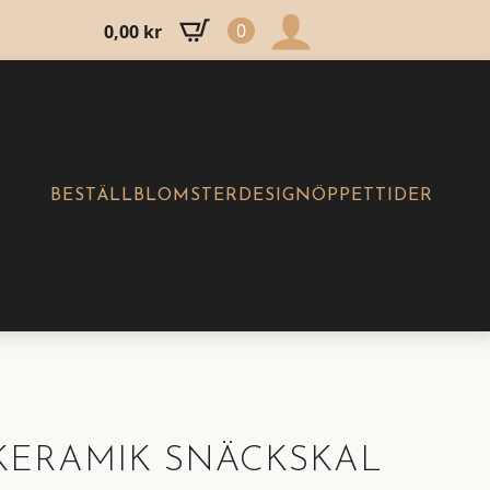
0
0,00
kr
BESTÄLL
BLOMSTERDESIGN
ÖPPETTIDER
KERAMIK SNÄCKSKAL