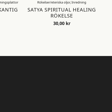
dningsplattor
Rökelser/eteriska oljor, Inredning
KANTIG
SATYA SPIRITUAL HEALING
RÖKELSE
30,00
kr