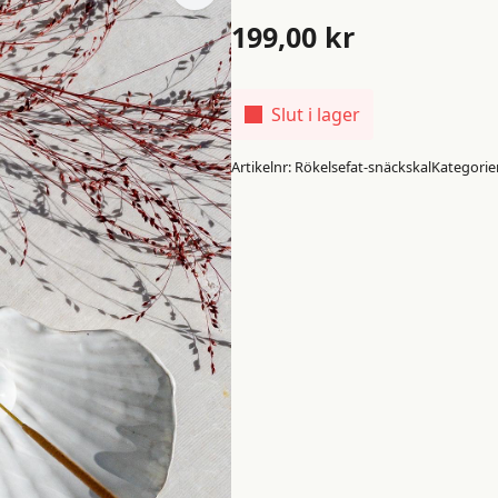
199,00
kr
Slut i lager
Artikelnr:
Rökelsefat-snäckskal
Kategorie