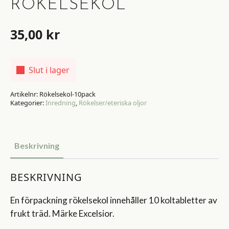
RÖKELSEKOL
35,00
kr
Slut i lager
Artikelnr:
Rökelsekol-10pack
Kategorier:
Inredning
,
Rökelser/eteriska oljor
Beskrivning
BESKRIVNING
En förpackning rökelsekol innehåller 10 koltabletter av
frukt träd. Märke Excelsior.