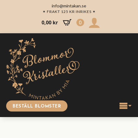
info@mintakan.se
✶ FRAKT 125 KR INRIKES ✶
0,00
kr
0
BESTÄLL BLOMSTER