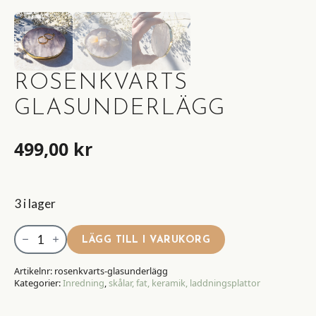
ROSENKVARTS
GLASUNDERLÄGG
499,00
kr
3 i lager
Rosenkvarts
LÄGG TILL I VARUKORG
Glasunderlägg
mängd
Artikelnr:
rosenkvarts-glasunderlägg
Kategorier:
Inredning
,
skålar, fat, keramik, laddningsplattor