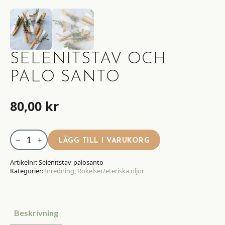
SELENITSTAV OCH
PALO SANTO
80,00
kr
Selenitstav
LÄGG TILL I VARUKORG
och
Palo
Artikelnr:
Selenitstav-palosanto
Kategorier:
Inredning
,
Rökelser/eteriska oljor
Santo
mängd
Beskrivning