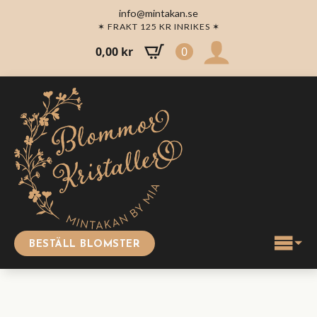
info@mintakan.se
✶ FRAKT 125 KR INRIKES ✶
0,00
kr
0
BESTÄLL BLOMSTER