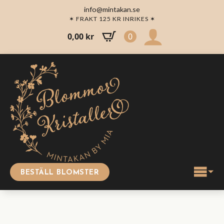
info@mintakan.se
✶ FRAKT 125 KR INRIKES ✶
0,00
kr
0
BESTÄLL BLOMSTER