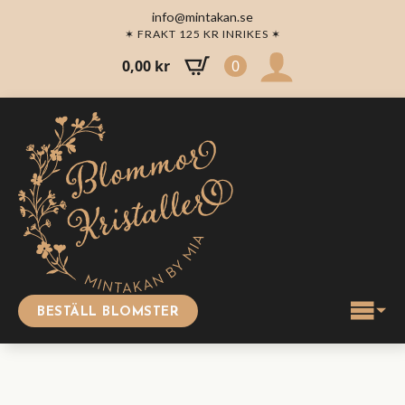
info@mintakan.se
✶ FRAKT 125 KR INRIKES ✶
0,00
kr
0
BESTÄLL BLOMSTER