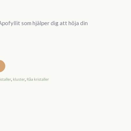
Apofyllit som hjälper dig att höja din
istaller
,
kluster
,
Råa kristaller