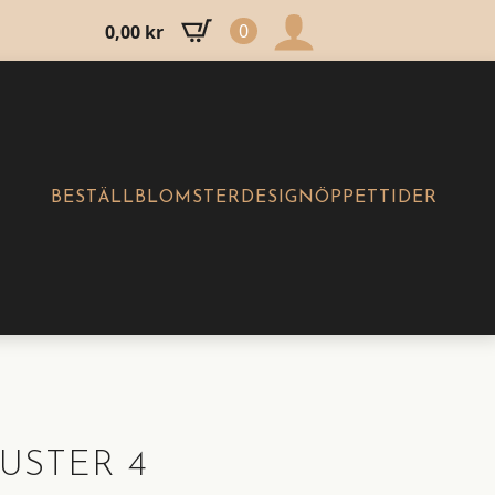
0
0,00
kr
BESTÄLL
BLOMSTERDESIGN
ÖPPETTIDER
USTER 4