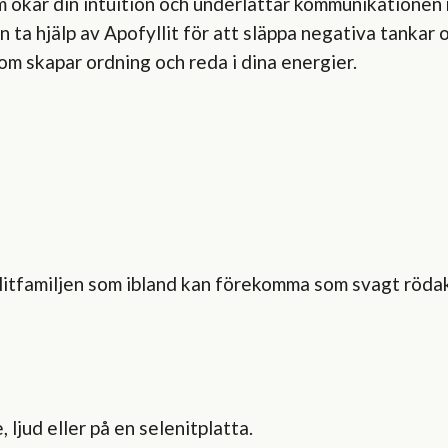
om ökar din intuition och underlättar kommunikationen 
 ta hjälp av Apofyllit för att släppa negativa tankar o
 som skapar ordning och reda i dina energier.
eolitfamiljen som ibland kan förekomma som svagt rödak
 ljud eller på en selenitplatta.