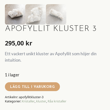
APOFYLLIT KLUSTER 3
295,00
kr
Ett vackert unikt kluster av Apofyllit som höjer din
intuition.
1 i lager
LÄGG TILL I VARUKORG
Artikelnr:
apofyllitkluster-3
Kategorier:
Kristaller
,
kluster
,
Råa kristaller