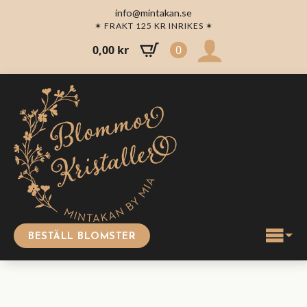
info@mintakan.se
✶ FRAKT 125 KR INRIKES ✶
0,00
kr
0
BESTÄLL BLOMSTER