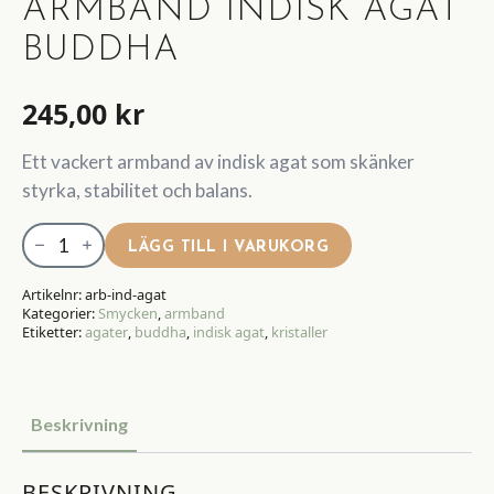
ARMBAND INDISK AGAT
BUDDHA
245,00
kr
Ett vackert armband av indisk agat som skänker
styrka, stabilitet och balans.
Armband
LÄGG TILL I VARUKORG
Indisk
Agat
Artikelnr:
arb-ind-agat
Kategorier:
Smycken
,
armband
Buddha
Etiketter:
agater
,
buddha
,
indisk agat
,
kristaller
mängd
Beskrivning
BESKRIVNING