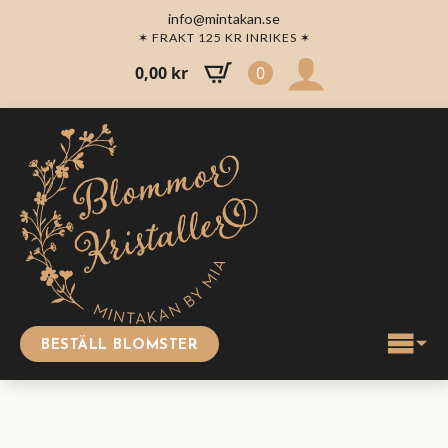
info@mintakan.se
✶ FRAKT 125 KR INRIKES ✶
0,00
kr
0
BESTÄLL BLOMSTER