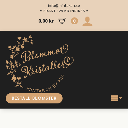
info@mintakan.se
✶ FRAKT 125 KR INRIKES ✶
0,00
kr
0
BESTÄLL BLOMSTER