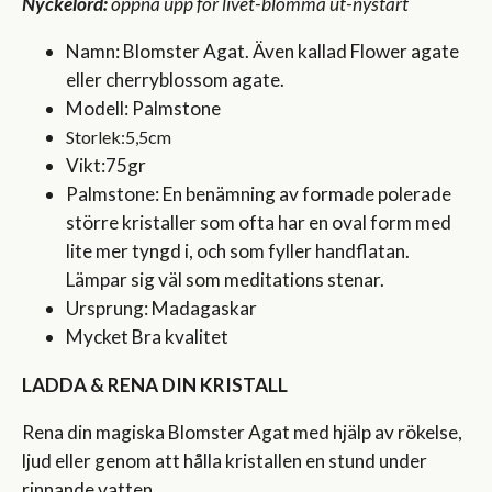
Nyckelord:
öppna upp för livet-blomma ut-nystart
Namn: Blomster Agat. Även kallad Flower agate
eller cherryblossom agate.
Modell: Palmstone
Storlek:5,5cm
Vikt:75gr
Palmstone: En benämning av formade polerade
större kristaller som ofta har en oval form med
lite mer tyngd i, och som fyller handflatan.
Lämpar sig väl som meditations stenar.
Ursprung: Madagaskar
Mycket Bra kvalitet
LADDA & RENA DIN KRISTALL
Rena din magiska Blomster Agat med hjälp av rökelse,
ljud eller genom att hålla kristallen en stund under
rinnande vatten.