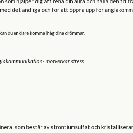
n som hjälper dig att rena din aura och hålla den fri fr
 med det andliga och för att öppna upp för änglakommu
å kan du enklare komma ihåg dina drömmar.
-änglakommunikation- motverkar stress
ineral som består av strontiumsulfat och kristallisera