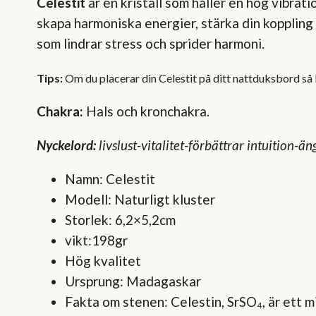
Celestit
är en kristall som håller en hög vibratio
skapa harmoniska energier, stärka din koppling
som lindrar stress och sprider harmoni.
Tips:
Om
du placerar din Celestit på ditt nattduksbord s
Chakra:
Hals och kronchakra.
Nyckelord:
livslust-vitalitet-förbättrar intuition
Namn: Celestit
Modell: Naturligt kluster
Storlek: 6,2×5,2cm
vikt:198gr
Hög kvalitet
Ursprung: Madagaskar
Fakta om stenen: Celestin, SrSO₄, är ett m