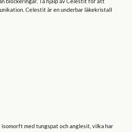
ån blockeringar. Ta hjälp av Celestit för att
nikation. Celestit är en underbar läkekristall
r isomorft med tungspat och anglesit, vilka har