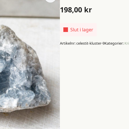
198,00
kr
Slut i lager
Artikelnr:
celestit-kluster-9
Kategorier:
Kri