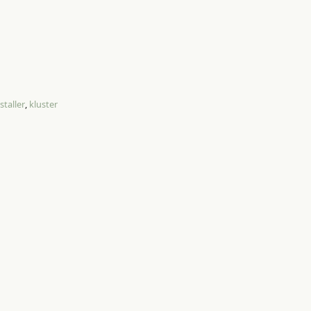
staller
,
kluster