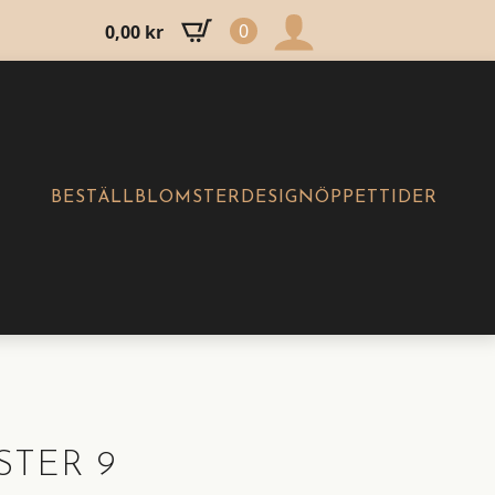
0
0,00
kr
BESTÄLL
BLOMSTERDESIGN
ÖPPETTIDER
STER 9