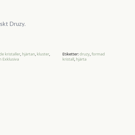
iskt Druzy.
e kristaller
,
hjärtan
,
kluster
,
Etiketter:
druzy
,
formad
 Exklusiva
kristall
,
hjärta