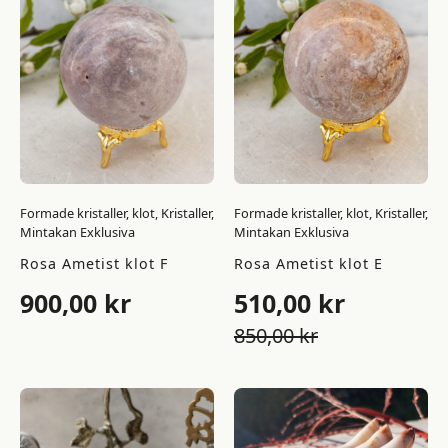
Formade kristaller, klot, Kristaller,
Formade kristaller, klot, Kristaller,
Mintakan Exklusiva
Mintakan Exklusiva
Rosa Ametist klot F
Rosa Ametist klot E
900,00
kr
510,00
kr
Det
Det
850,00
kr
ursprungliga
nuvarande
priset
priset
var:
är: