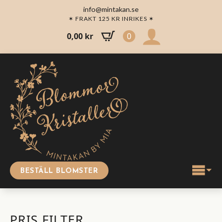
info@mintakan.se
✶ FRAKT 125 KR INRIKES ✶
0,00
kr
0
BESTÄLL BLOMSTER
PRIS FILTER