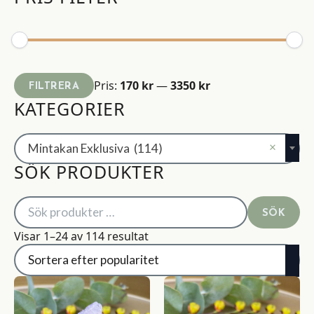
Min
Max
Pris:
170 kr
—
3350 kr
FILTRERA
pris
pris
KATEGORIER
×
Mintakan Exklusiva (114)
SÖK PRODUKTER
Sök
SÖK
efter:
Sortera
Visar 1–24 av 114 resultat
efter
popularitet