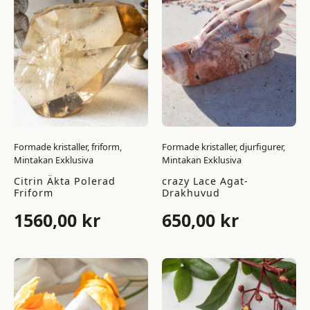
850,00 kr.
510,00 kr.
Formade kristaller, friform,
Formade kristaller, djurfigurer,
Mintakan Exklusiva
Mintakan Exklusiva
Citrin Äkta Polerad
crazy Lace Agat-
Friform
Drakhuvud
1560,00
kr
650,00
kr