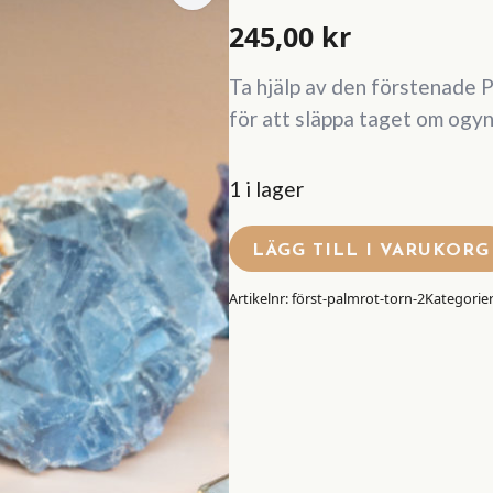
245,00
kr
Ta hjälp av den förstenade 
för att släppa taget om ogy
1 i lager
LÄGG TILL I VARUKORG
Artikelnr:
först-palmrot-torn-2
Kategorie