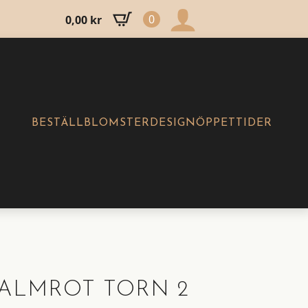
0
0,00
kr
BESTÄLL
BLOMSTERDESIGN
ÖPPETTIDER
ALMROT TORN 2