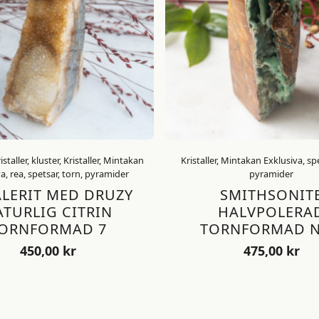
taller, kluster, Kristaller, Mintakan
Kristaller, Mintakan Exklusiva, spe
a, rea, spetsar, torn, pyramider
pyramider
LERIT MED DRUZY
SMITHSONIT
ATURLIG CITRIN
HALVPOLERA
ORNFORMAD 7
TORNFORMAD N
450,00
kr
475,00
kr