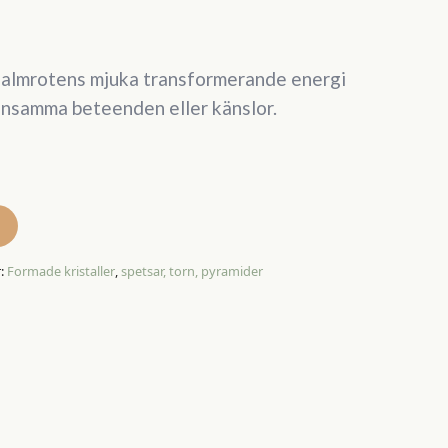
Palmrotens mjuka transformerande energi
nnsamma beteenden eller känslor.
r:
Formade kristaller
,
spetsar, torn, pyramider