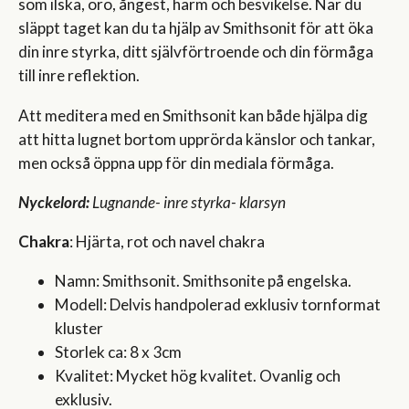
som ilska, oro, ångest, harm och besvikelse. När du
släppt taget kan du ta hjälp av Smithsonit för att öka
din inre styrka, ditt självförtroende och din förmåga
till inre reflektion.
Att meditera med en Smithsonit kan både hjälpa dig
att hitta lugnet bortom upprörda känslor och tankar,
men också öppna upp för din mediala förmåga.
Nyckelord:
Lugnande- inre styrka- klarsyn
Chakra
: Hjärta, rot och navel chakra
Namn: Smithsonit. Smithsonite på engelska.
Modell: Delvis handpolerad exklusiv tornformat
kluster
Storlek ca: 8 x 3cm
Kvalitet: Mycket hög kvalitet. Ovanlig och
exklusiv.