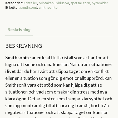
Kategorier:
Kristaller
,
Mintakan Exklusiva
,
spetsar, torn, pyramider
Etiketter:
smithsonit
,
smithsonite
Beskrivning
BESKRIVNING
Smithsonite
är en kraftfull kristall som är här för att
lugna ditt sinne och dina känslor. När du är i situationer
i livet där du har svårt att släppa taget om en konflikt
eller en situation som gör dig emotionellt upprörd, kan
Smithsonit vara ett stöd som kan hjälpa dig att se
situationen och vad som orsakar dig stress med nya
klara ögon. Det är en sten som främjar klarsynthet och
som uppmuntrar dig till att röra dig framåt, bort från
negativa situationer och att släppa taget om känslor