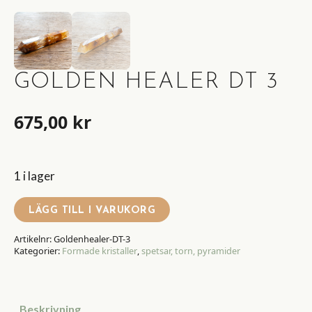
GOLDEN HEALER DT 3
675,00
kr
1 i lager
LÄGG TILL I VARUKORG
Artikelnr:
Goldenhealer-DT-3
Kategorier:
Formade kristaller
,
spetsar, torn, pyramider
Beskrivning