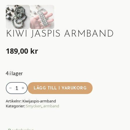
KIWI JASPIS ARMBAND
189,00
kr
4 i lager
Kiwi
LÄGG TILL I VARUKORG
Jaspis
armband
Artikelnr:
Kiwijaspis-armband
Kategorier:
Smycken
,
armband
mängd