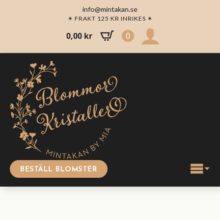
info@mintakan.se
✶ FRAKT 125 KR INRIKES ✶
0,00
kr
0
BESTÄLL BLOMSTER