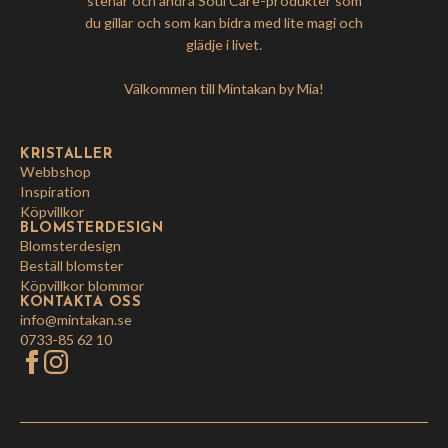
stenar och andra Soul Care-produkter som
du gillar och som kan bidra med lite magi och
glädje i livet.
Välkommen till Mintakan by Mia!
KRISTALLER
Webbshop
Inspiration
Köpvillkor
BLOMSTERDESIGN
Blomsterdesign
Beställ blomster
Köpvillkor blommor
KONTAKTA OSS
info@mintakan.se
0733-85 62 10