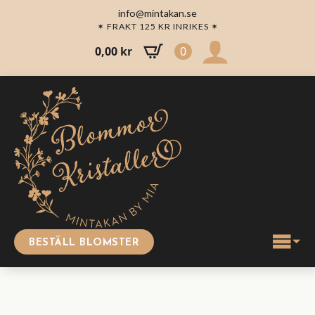
info@mintakan.se
✶ FRAKT 125 KR INRIKES ✶
0,00
kr
0
BESTÄLL BLOMSTER