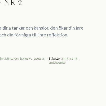
 NR 2
 dina tankar och känslor, den ökar din inre
ch din förmåga till inre reflektion.
ller
,
Mintakan Exklusiva
,
spetsar,
Etiketter:
smithsonit
,
smithsonite